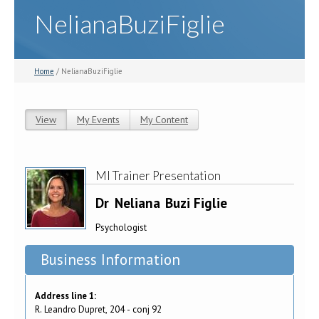
NelianaBuziFiglie
Home
/ NelianaBuziFiglie
View
(active tab)
My Events
My Content
Primary tabs
MI Trainer Presentation
Dr
Neliana
Buzi Figlie
Psychologist
Business Information
Address line 1:
R. Leandro Dupret, 204 - conj 92