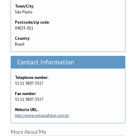
Town/City:
São Paulo
Postcode/zip code:
04025-011
Country:
Brazil
Contact Information
Telephone number:
55 11 3807-3327
Fax number:
55 11 3807-3327
Website URL:
http://www.nelianafiglie.com.br
More About Me