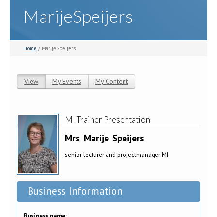
MarijeSpeijers
Home
/ MarijeSpeijers
View
(active tab)
My Events
My Content
Primary tabs
MI Trainer Presentation
Mrs
Marije
Speijers
senior lecturer and projectmanager MI
Business Information
Business name: