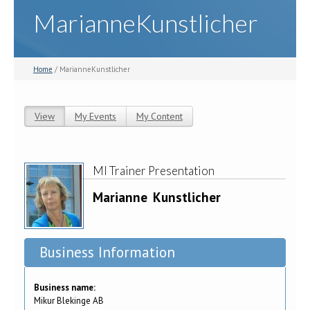
MarianneKunstlicher
Home
/ MarianneKunstlicher
View
(active tab)
My Events
My Content
Primary tabs
MI Trainer Presentation
Marianne
Kunstlicher
Business Information
Business name:
Mikur Blekinge AB